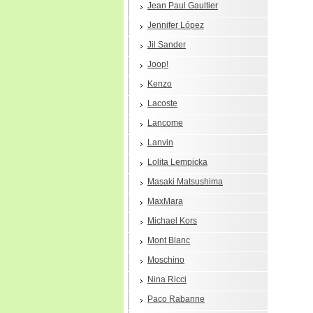
Jean Paul Gaultier
Jennifer López
Jil Sander
Joop!
Kenzo
Lacoste
Lancome
Lanvin
Lolita Lempicka
Masaki Matsushima
MaxMara
Michael Kors
Mont Blanc
Moschino
Nina Ricci
Paco Rabanne