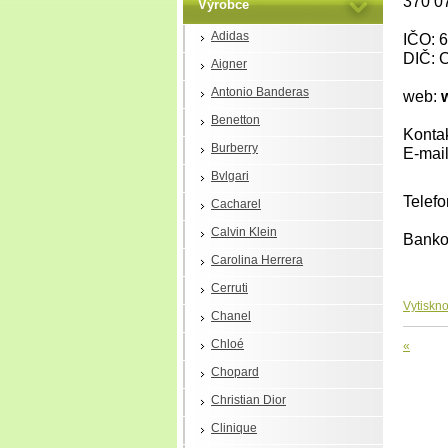
370 0
Výrobce
Adidas
IČO: 
DIČ:
Aigner
Antonio Banderas
web:
Benetton
Kontak
Burberry
E-mai
Bvlgari
Telefo
Cacharel
Calvin Klein
Bankov
Carolina Herrera
Cerruti
Vytiskno
Chanel
Chloé
«
Chopard
Christian Dior
Clinique