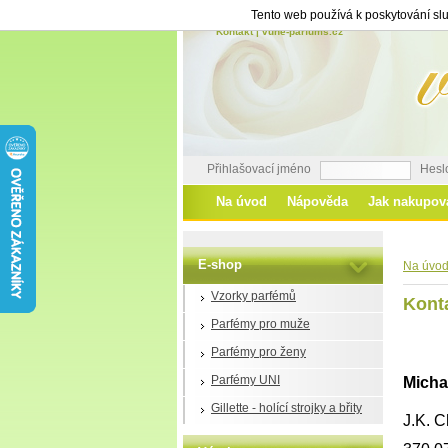
Tento web používá k poskytování slu
Kontakt | vune-parfums.cz
Přihlašovací jméno
Hesl
Na úvod
Nápověda
Jak nakupov
E-shop
Na úvo
Vzorky parfémů
Kont
Parfémy pro muže
Parfémy pro ženy
Parfémy UNI
Micha
Gillette - holící strojky a břity
J.K. 