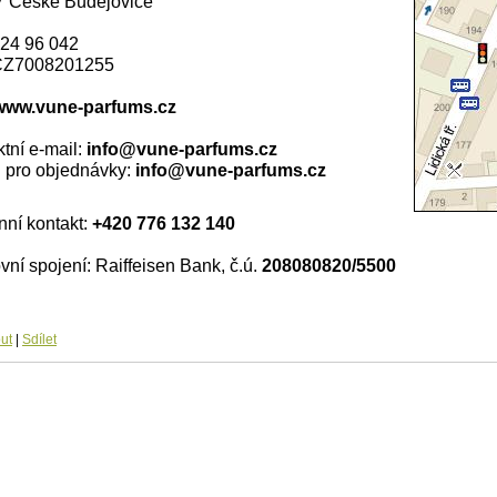
7 České Budějovice
624 96 042
CZ7008201255
www.vune-parfums.cz
tní e-mail:
info@vune-parfums.cz
l pro objednávky:
info@vune-parfums.cz
nní kontakt:
+420 776 132 140
ní spojení: Raiffeisen Bank, č.ú.
208080820/5500
ut
|
Sdílet