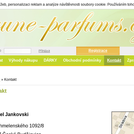
žeb, personalizaci reklam a analýze návštěvnosti soubory cookie. Používáním toho
o
Registrace
Přihlásit
at
Výhody nákupu
DÁRKY
Obchodní podmínky
Kontakt
Zpr
Ro
d
»
Kontakt
akt
el Jankovski
Chmelenského 1092/8