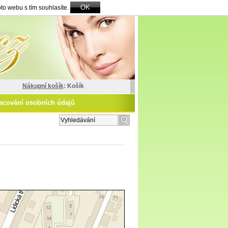
OK
to webu s tím souhlasíte.
Nákupní košík
: Košík
acování osobních údajů
zšířené vyhledávání