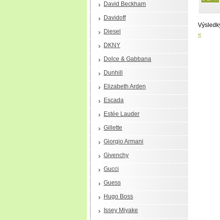
David Beckham
Davidoff
Výsled
Diesel
«
DKNY
Dolce & Gabbana
Dunhill
Elizabeth Arden
Escada
Estée Lauder
Gillette
Giorgio Armani
Givenchy
Gucci
Guess
Hugo Boss
Issey Miyake