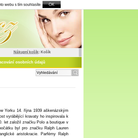
OK
to webu s tím souhlasíte.
Nákupní košík
: Košík
acování osobních údajů
zšířené vyhledávání
ew Yorku 14. října 1939 aškenázským
t vyrábějící kravaty ho inspirovala k
 let založil značku Polo a boutique v
očátku byl pro značku Ralph Lauren
anglické aristokracie. Parfémy Ralph