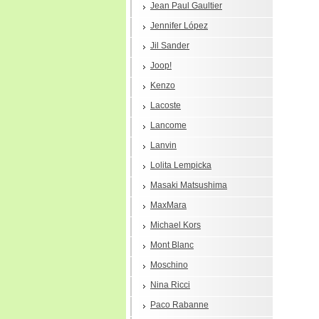
Jean Paul Gaultier
Jennifer López
Jil Sander
Joop!
Kenzo
Lacoste
Lancome
Lanvin
Lolita Lempicka
Masaki Matsushima
MaxMara
Michael Kors
Mont Blanc
Moschino
Nina Ricci
Paco Rabanne