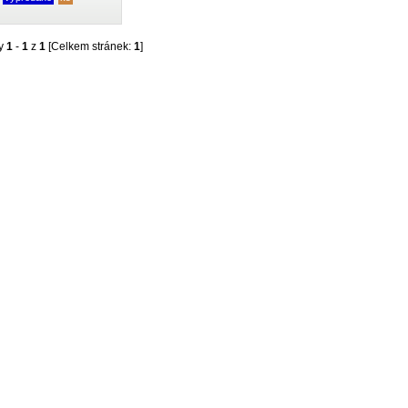
ky
1
-
1
z
1
[Celkem stránek:
1
]