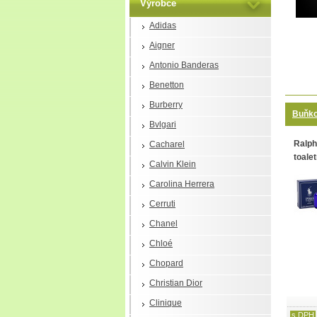
Výrobce
Adidas
Aigner
Antonio Banderas
Benetton
Burberry
Buňko
Bvlgari
Ralph
Cacharel
toalet
Calvin Klein
Carolina Herrera
Cerruti
Chanel
Chloé
Chopard
Christian Dior
Clinique
s DPH