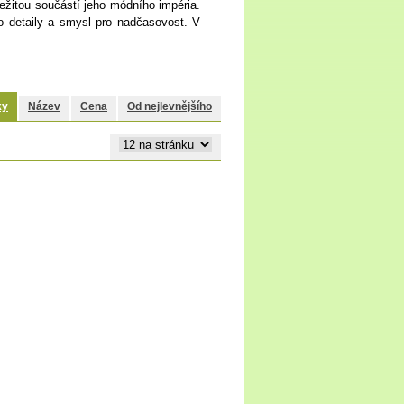
ležitou součástí jeho módního impéria.
o detaily a smysl pro nadčasovost. V
ky
Název
Cena
Od nejlevnějšího