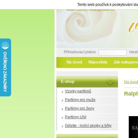
Tento web používá k poskytování slu
Ralph Lauren | vune-parfums.cz
Přihlašovací jméno
Hesl
Na úvod
Nápověda
Jak nakupov
E-shop
Na úvo
Vzorky parfémů
Ralp
Parfémy pro muže
Parfémy pro ženy
Parfémy UNI
Gillette - holící strojky a břity