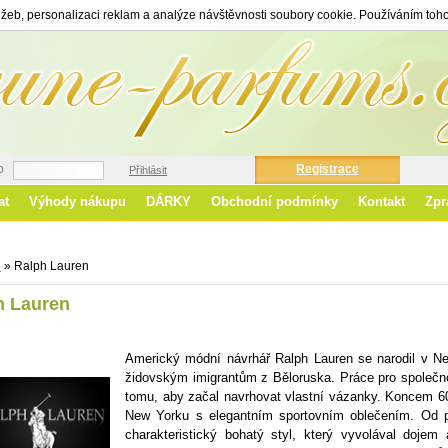
žeb, personalizaci reklam a analýze návštěvnosti soubory cookie. Používáním toho
o
Registrace
Přihlásit
at
Výhody nákupu
DÁRKY
Obchodní podmínky
Kontakt
Zpr
Ro
d
»
Ralph Lauren
h Lauren
Americký módní návrhář Ralph Lauren se narodil v N
židovským imigrantům z Běloruska. Práce pro společnos
tomu, aby začal navrhovat vlastní vázanky. Koncem 60.
New Yorku s elegantním sportovním oblečením. Od p
charakteristický bohatý styl, který vyvolával dojem 