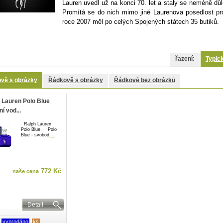
Lauren uvedl už na konci 70. let a staly se neméně dů
Promítá se do nich mimo jiné Laurenova posedlost pr
roce 2007 měl po celých Spojených státech 35 butiků.
řazení:
Typic
vě s obrázky
Řádkově s obrázky
Řádkově bez obrázků
 Lauren Polo Blue
ní vod...
Ralph Lauren
Polo Blue Polo
Blue - svobod
...
772 Kč
naše cena
Detail
vyprodáno
ks