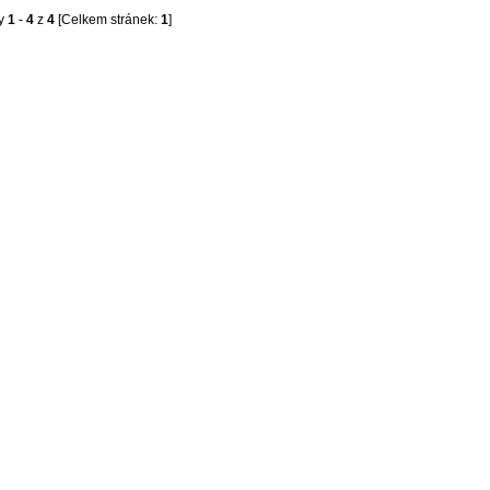
ky
1
-
4
z
4
[Celkem stránek:
1
]