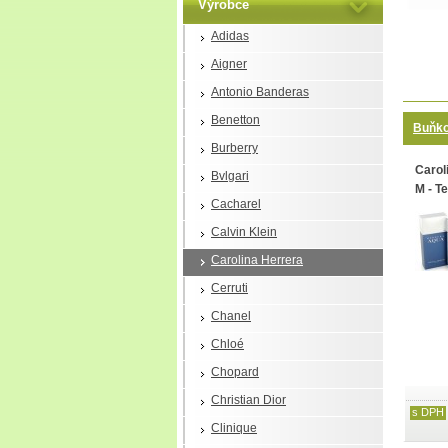
Výrobce
Adidas
Aigner
Antonio Banderas
Benetton
Buňko
Burberry
Carol
Bvlgari
M - Te
Cacharel
Calvin Klein
Carolina Herrera
Cerruti
Chanel
Chloé
Chopard
Christian Dior
s DPH
Clinique