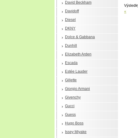
David Beckham
Výsled
Davidoff
«
Diesel
DKNY
Dolce & Gabbana
Dunhill
Elizabeth Arden
Escada
Estée Lauder
Gillette
Giorgio Armani
Givenchy
Gucci
Guess
Hugo Boss
Issey Miyake