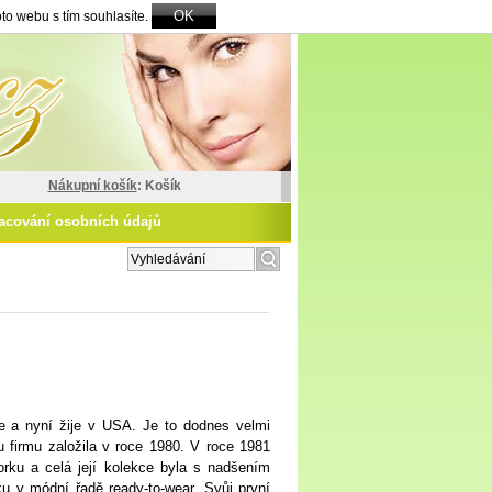
OK
to webu s tím souhlasíte.
Nákupní košík
: Košík
acování osobních údajů
zšířené vyhledávání
le a nyní žije v USA. Je to dodnes velmi
 firmu založila v roce 1980. V roce 1981
rku a celá její kolekce byla s nadšením
oku v módní řadě ready-to-wear. Svůj první