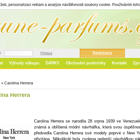
žeb, personalizaci reklam a analýze návštěvnosti soubory cookie. Používáním toho
o
Registrace
Přihlásit
at
Výhody nákupu
DÁRKY
Obchodní podmínky
Kontakt
Zpr
Ro
d
»
Carolina Herrera
ina Herrera
Carolina Herrera se narodila 28 srpna 1939 ve Venezue
známá a oblíbená módní návrhářka, která svou úspěšnou
předvedla Carolina Herrera své modely poprvé v New Yo
přivítána. Několikrát byla zvolena nejlepší návrhářkou r