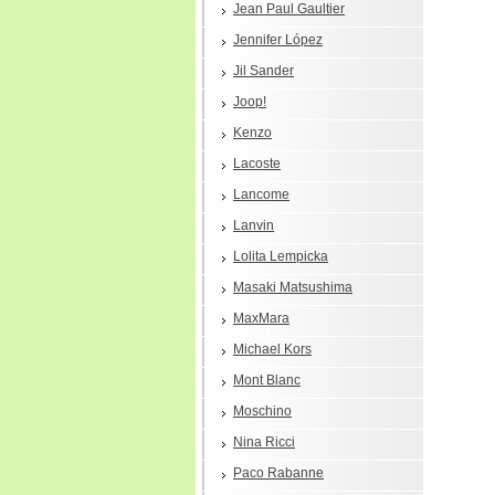
Jean Paul Gaultier
Jennifer López
Jil Sander
Joop!
Kenzo
Lacoste
Lancome
Lanvin
Lolita Lempicka
Masaki Matsushima
MaxMara
Michael Kors
Mont Blanc
Moschino
Nina Ricci
Paco Rabanne