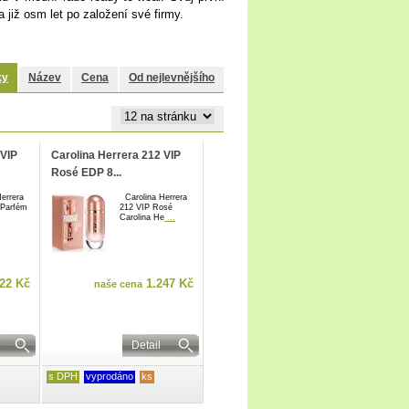
již osm let po založení své firmy.
ky
Název
Cena
Od nejlevnějšího
 VIP
Carolina Herrera 212 VIP
Rosé EDP 8...
errera
Carolina Herrera
Parfém
212 VIP Rosé
Carolina He
...
22 Kč
1.247 Kč
naše cena
Detail
s DPH
vyprodáno
ks