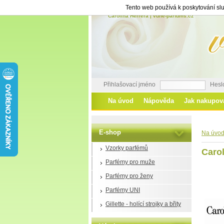
Tento web používá k poskytování slu
Carolina Herrera | vune-parfums.cz
Přihlašovací jméno
Hesl
Na úvod
Nápověda
Jak nakupov
E-shop
Na úvo
Vzorky parfémů
Carol
Parfémy pro muže
Parfémy pro ženy
Parfémy UNI
Gillette - holící strojky a břity