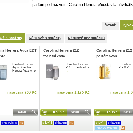
parfém pod názvem Carolina Herrera představila návrhářka 
řazení:
Typic
vě s obrázky
Řádkově s obrázky
Řádkově bez obrázků
ina Herrera Aqua EDT
Carolina Herrera 212
Carolina Herrera 212
ste...
toaletní voda ...
parfémovan...
Carolina Herrera
Carolina Herrera
Carolina H
Aqua Carolina
212 Carolina He
212 VIP 
Herrera Aqua je no
...
...
...
738 Kč
1.175 Kč
1.3
naše cena
naše cena
naše cena
Detail
Koupit
Detail
Koupit
Detail
vyprodáno
ks
s DPH
skladem
ks
s DPH
skladem
nejprodávanější
ks