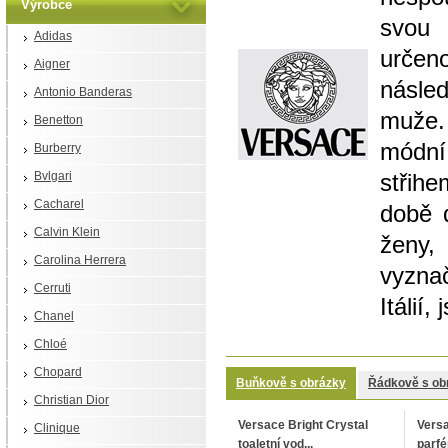
Výrobce
svou 
Adidas
urče
Aigner
násle
Antonio Banderas
muže.
Benetton
módní
Burberry
Bvlgari
střih
Cacharel
době 
Calvin Klein
ženy,
Carolina Herrera
vyzna
Cerruti
Itálií
Chanel
Chloé
Chopard
Buňkově s obrázky
Řádkově s ob
Christian Dior
Versace Bright Crystal
Versa
Clinique
toaletní vod...
parfé