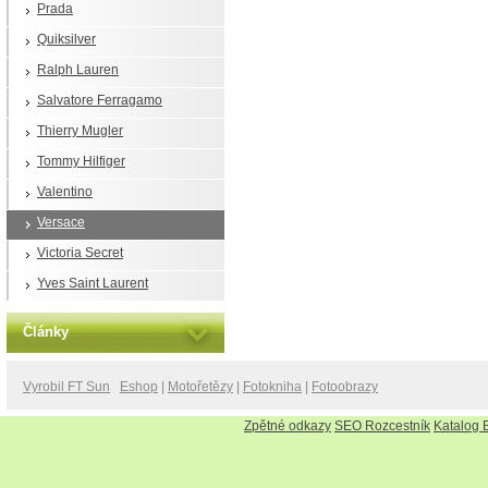
Prada
Quiksilver
Ralph Lauren
Salvatore Ferragamo
Thierry Mugler
Tommy Hilfiger
Valentino
Versace
Victoria Secret
Yves Saint Laurent
Články
Vyrobil FT Sun
Eshop
|
Motořetězy
|
Fotokniha
|
Fotoobrazy
Zpětné odkazy
SEO Rozcestník
Katalog 