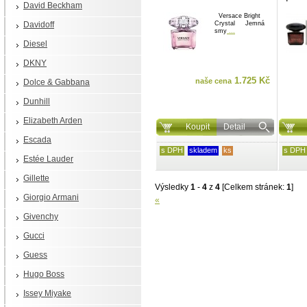
David Beckham
Versace Bright
Davidoff
Crystal Jemná
smy
...
Diesel
DKNY
1.725 Kč
naše cena
Dolce & Gabbana
Dunhill
Elizabeth Arden
Koupit
Detail
Escada
s DPH
skladem
ks
s DPH
Estée Lauder
Gillette
Výsledky
1
-
4
z
4
[Celkem stránek:
1
]
Giorgio Armani
«
Givenchy
Gucci
Guess
Hugo Boss
Issey Miyake