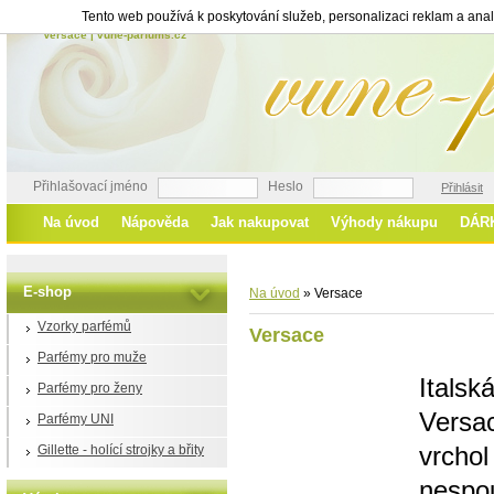
Tento web používá k poskytování služeb, personalizaci reklam a ana
Versace | vune-parfums.cz
Přihlašovací jméno
Heslo
Přihlásit
Na úvod
Nápověda
Jak nakupovat
Výhody nákupu
DÁR
E-shop
Na úvod
»
Versace
Vzorky parfémů
Versace
Parfémy pro muže
Itals
Parfémy pro ženy
Versa
Parfémy UNI
vrch
Gillette - holící strojky a břity
nespou