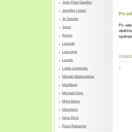
Jean Paul Gaultier
Jennifer López
Po od
Jil Sander
Po ode
Joop!
obdrží
Kenzo
spokoj
Lacoste
Lancome
Vytiskno
Lanvin
«
Lolita Lempicka
Masaki Matsushima
MaxMara
Michael Kors
Mont Blanc
Moschino
Nina Ricci
Paco Rabanne