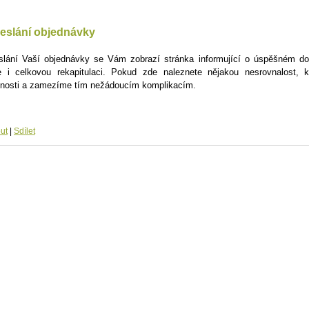
eslání objednávky
slání Vaší objednávky se Vám zobrazí stránka informující o úspěšném do
te i celkovou rekapitulaci. Pokud zde naleznete nějakou nesrovnalost,
enosti a zamezíme tím nežádoucím komplikacím.
ut
|
Sdílet