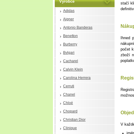
Výrobce
stačí k
definit
Adidas
Aigner
Nákup
Antonio Banderas
Benetton
Ihned 
nákupní
Burberry
počet k
Bvlgari
zboží n
poplatk
Cacharel
Calvin Klein
Regist
Carolina Herrera
Cerruti
Regist
Chanel
možnost
Chloé
Chopard
Objed
Christian Dior
V každé
Clinique
jmén