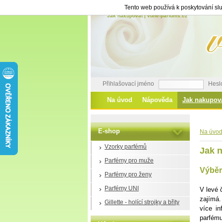
Tento web používá k poskytování slu
Jak nakupovat | vune-parfums.cz
Přihlašovací jméno
Hesl
Na úvod
Nápověda
Jak nakupov
E-shop
Na úvo
Vzorky parfémů
Jak 
Parfémy pro muže
Výběr
Parfémy pro ženy
Parfémy UNI
V levé 
zajímá.
Gillette - holící strojky a břity
více in
parfému