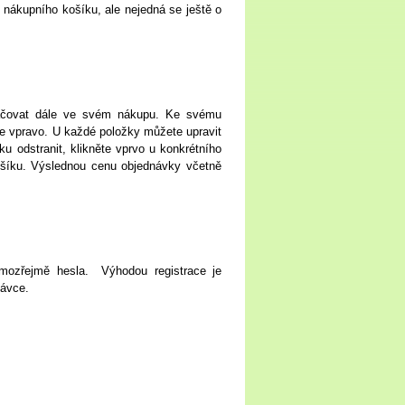
o nákupního košíku, ale nejedná se ještě o
račovat dále ve svém nákupu. Ke svému
e vpravo. U každé položky můžete upravit
u odstranit, klikněte vprvo u konkrétního
ošíku. Výslednou cenu objednávky včetně
amozřejmě hesla. Výhodou registrace je
návce.