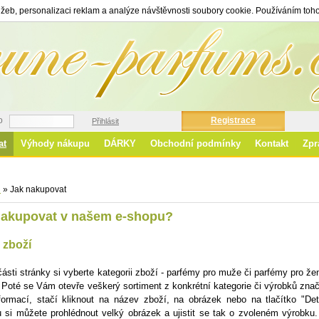
žeb, personalizaci reklam a analýze návštěvnosti soubory cookie. Používáním toho
o
Registrace
Přihlásit
at
Výhody nákupu
DÁRKY
Obchodní podmínky
Kontakt
Zpr
Ro
d
»
Jak nakupovat
nakupovat v našem e-shopu?
 zboží
části stránky si vyberte kategorii zboží - parfémy pro muže či parfémy pro 
 Poté se Vám otevře veškerý sortiment z konkrétní kategorie či výrobků znač
formací, stačí kliknout na název zboží, na obrázek nebo na tlačítko "De
 si můžete prohlédnout velký obrázek a ujistit se tak o zvoleném výrobku.