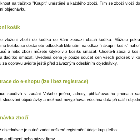
liknout na tlačítko "Koupit" umístěné u každého zboží. Tím se zboží vloží d
ivní objednávku.
ní košík
po vložení zboží do košíku se Vám zobrazí obsah košíku. Můžete pok
mu košíku se dostanete odkudkoli kliknutím na odkaz "nákupní košík" nahoř
usů a nebo zboží můžete kdykoliv z košíku smazat. Chcete-li zboží z košík
a tlačítko smazat. Uvedená cena je pouze součet cen všech položek v k
u za dopravu uvidíte ještě před závazným odesláním objednávky.
race do e-shopu (lze i bez registrace)
race spočívá v zadání Vašeho jména, adresy, přihlašovacího jména a s
 sledování objednávky a možnost nevyplňovat všechna data při další objed
návka zboží
 objednávce je nutné zadat veškeré registrační údaje kupujícího:
o a příjmení nebo název firmy