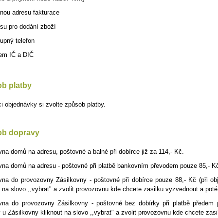
nou adresu fakturace
su pro dodání zboží
upný telefon
rem IČ a DIČ
b platby
i objednávky si zvolte způsob platby.
b dopravy
vna domů na adresu, poštovné a balné při dobírce již za 114,- Kč.
vna domů na adresu - poštovné při platbě bankovním převodem pouze 85,- K
vna do provozovny Zásilkovny - poštovné při dobírce pouze 88,- Kč
(při o
t na slovo ,,vybrat" a zvolit provozovnu kde chcete zasilku vyzvednout a poté 
ovna do provozovny Zásilkovny - poštovné bez dobírky při platbě předem
 u Zásilkovny kliknout na slovo ,,vybrat" a zvolit provozovnu kde chcete zasi