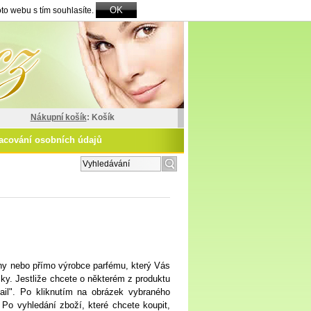
OK
to webu s tím souhlasíte.
Nákupní košík
: Košík
acování osobních údajů
zšířené vyhledávání
ženy nebo přímo výrobce parfému, který Vás
ky. Jestliže chcete o některém z produktu
tail". Po kliknutím na obrázek vybraného
 Po vyhledání zboží, které chcete koupit,