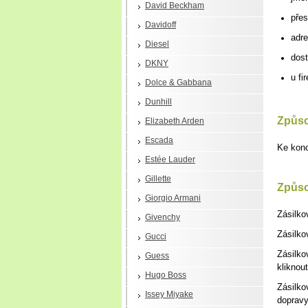
David Beckham
přes
Davidoff
adre
Diesel
dost
DKNY
u fi
Dolce & Gabbana
Dunhill
Způso
Elizabeth Arden
Escada
Ke konc
Estée Lauder
Gillette
Způso
Giorgio Armani
Zásilko
Givenchy
Zásilko
Gucci
Zásilko
Guess
kliknou
Hugo Boss
Zásilk
Issey Miyake
dopravy