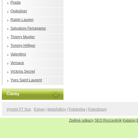
Prada
Quiksilver
Ralph Lauren
Salvatore Ferragamo
Thierry Mugler
Tommy Hilfiger
Valentino
Versace
Victoria Secret
Yves Saint Laurent
Články
Vyrobil FT Sun
Eshop
|
Motořetězy
|
Fotokniha
|
Fotoobrazy
Zpětné odkazy
SEO Rozcestník
Katalog 