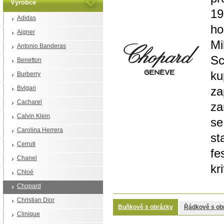
Výrobce
19
Adidas
h
Aigner
Mi
Antonio Banderas
Sc
Benetton
ku
Burberry
Bvlgari
za
Cacharel
za
Calvin Klein
se
Carolina Herrera
st
Cerruti
fe
Chanel
kr
Chloé
Chopard
Christian Dior
Buňkově s obrázky
Řádkově s ob
Clinique