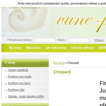
Tento web používá k poskytování služeb, personalizaci reklam a ana
Chopard | vune-parfums.cz
Přihlašovací jméno
Heslo
Přihlásit
Na úvod
Nápověda
Jak nakupovat
Výhody nákupu
DÁR
E-shop
Na úvod
»
Chopard
Vzorky parfémů
Chopard
Parfémy pro muže
Fi
Parfémy pro ženy
J
Parfémy UNI
ma
Gillette - holící strojky a břity
př