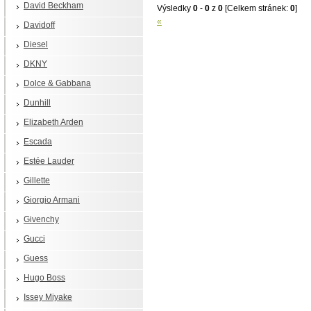
David Beckham
Výsledky
0
-
0
z
0
[Celkem stránek:
0
]
«
Davidoff
Diesel
DKNY
Dolce & Gabbana
Dunhill
Elizabeth Arden
Escada
Estée Lauder
Gillette
Giorgio Armani
Givenchy
Gucci
Guess
Hugo Boss
Issey Miyake