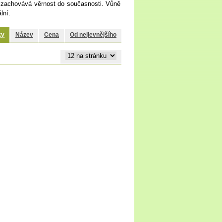
t zachovává věrnost do současnosti. Vůně
lní.
ky
Název
Cena
Od nejlevnějšího