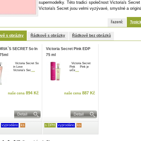
supermodelky. Této tradici společnost
Victoria's Secre
Victoria's Secret jsou velmi vyzývavé, smyslné a originá
řazení:
Typic
vě s obrázky
Řádkově s obrázky
Řádkově bez obrázků
ORIA´S SECRET So In
Victoria Secret Pink EDP
75ml
75 ml
Victoria Secret So
Victoria Secret
in Love
Pink Pink je
Victoria's Sec
...
urče
...
894 Kč
887 Kč
naše cena
naše cena
Detail
Detail
vyprodáno
ks
s DPH
vyprodáno
ks