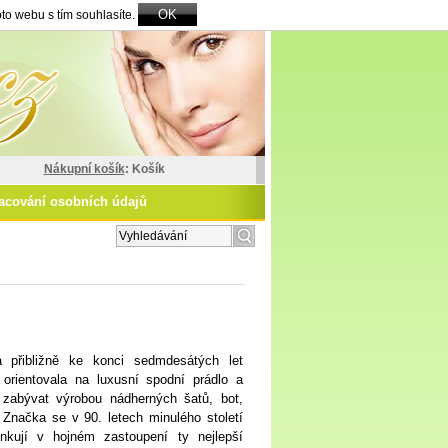
OK
to webu s tím souhlasíte.
Nákupní košík
: Košík
acování osobních údajů
zšířené vyhledávání
 přibližně ke konci sedmdesátých let
orientovala na luxusní spodní prádlo a
a zabývat
výrobou nádherných šatů, bot,
 Značka se v 90. letech minulého století
nkují v hojném zastoupení ty nejlepší