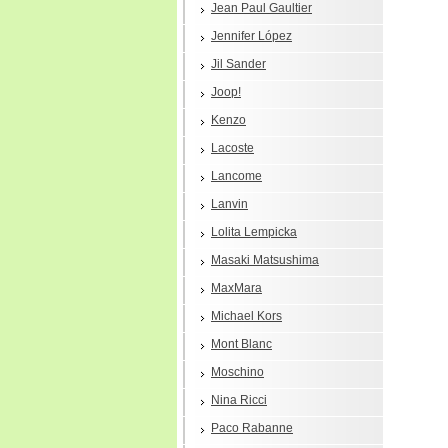
Jean Paul Gaultier
Jennifer López
Jil Sander
Joop!
Kenzo
Lacoste
Lancome
Lanvin
Lolita Lempicka
Masaki Matsushima
MaxMara
Michael Kors
Mont Blanc
Moschino
Nina Ricci
Paco Rabanne