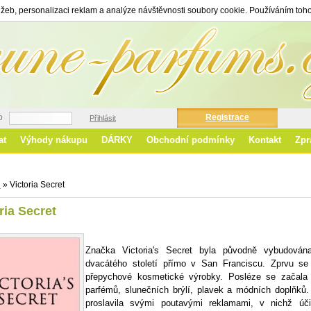
žeb, personalizaci reklam a analýze návštěvnosti soubory cookie. Používáním toho
o
Registrace
Přihlásit
at
Výhody nákupu
DÁRKY
Obchodní podmínky
Kontakt
Zpr
Ro
d
»
Victoria Secret
ria Secret
Značka Victoria's Secret byla původně vybudována
dvacátého století přímo v
San Franciscu. Zprvu se 
přepychové kosmetické výrobky. Posléze se začal
parfémů, slunečních brýlí, plavek a módních doplňků.
proslavila svými poutavými reklamami, v nichž úči