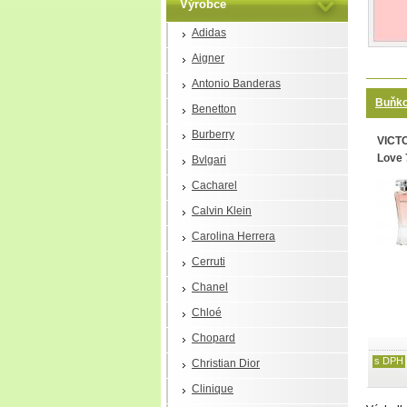
Výrobce
Adidas
Aigner
Antonio Banderas
Buňko
Benetton
Burberry
VICT
Love 
Bvlgari
Cacharel
Calvin Klein
Carolina Herrera
Cerruti
Chanel
Chloé
Chopard
s DPH
Christian Dior
Clinique