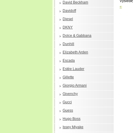
Výsled
David Beckham
«
Davidoff
Diesel
DKNY
Dolce & Gabbana
Dunhill
Elizabeth Arden
Escada
Estée Lauder
Gillette
Giorgio Armani
Givenchy
Gucci
Guess
Hugo Boss
Issey Miyake