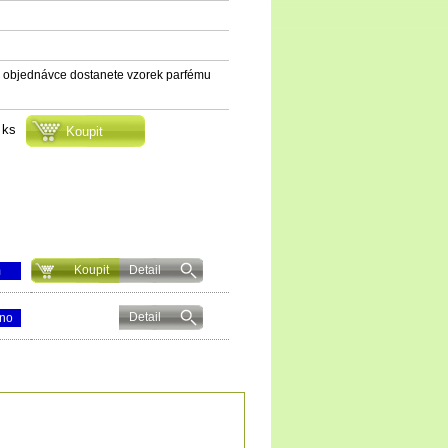
 objednávce dostanete vzorek parfému
ks
Koupit
Detail
m
Detail
áno