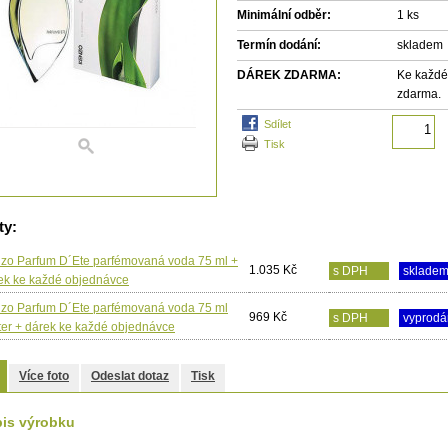
Minimální odběr:
1 ks
Termín dodání:
skladem
DÁREK ZDARMA:
Ke každé
zdarma.
sdílet
tisk
ty:
zo Parfum D´Ete parfémovaná voda 75 ml +
1.035 Kč
s DPH
sklade
ek ke každé objednávce
zo Parfum D´Ete parfémovaná voda 75 ml
969 Kč
s DPH
vyprod
ter + dárek ke každé objednávce
Více foto
Odeslat dotaz
Tisk
is výrobku