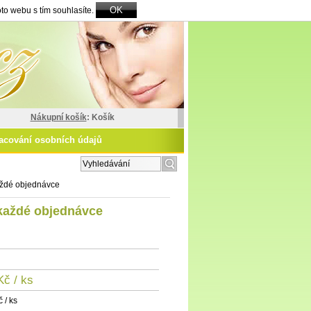
OK
to webu s tím souhlasíte.
Nákupní košík
: Košík
acování osobních údajů
zšířené vyhledávání
aždé objednávce
 každé objednávce
Kč
/ ks
 / ks