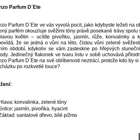
nzo Parfum D´Ete
zo Parfum D´Ete ve vás vyvolá pocit, jako kdybyste leželi na o
ený parfém okouzluje svěžími tóny právě posekané trávy spolu 
lavou květin – ucítíte pivoňku, jasmín, růže, konvalinky a
ovídá, že se jedná o vůni na léto, čistou vůni zelené svěžest
ním období, kdykoliv se vám zasteskne po hřejivých slunečn
rody. Jedinečný flakonek ve tvaru listu v sobě uchovává přírod
zo Parfum D´Ete na své oblíbenosti neztrácí, protože kdo by si 
cházku po rozkvetlé louce?
žení:
Hlava: konvalinka, zelené tóny
Srdce: jasmín, pivoňka, hyacint
Základ: santalové dřevo, bílé pižmo