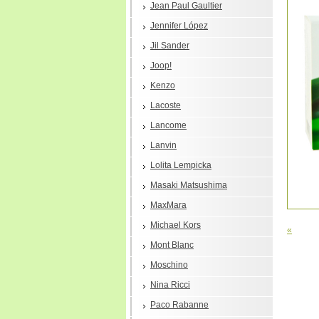
Jean Paul Gaultier
Jennifer López
Jil Sander
Joop!
Kenzo
Lacoste
Lancome
Lanvin
Lolita Lempicka
Masaki Matsushima
MaxMara
Michael Kors
«
Mont Blanc
Moschino
Nina Ricci
Paco Rabanne