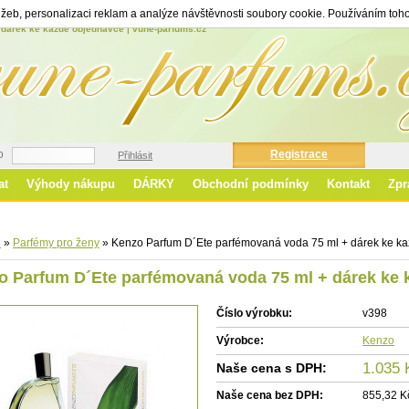
žeb, personalizaci reklam a analýze návštěvnosti soubory cookie. Používáním toho
dárek ke každé objednávce | vune-parfums.cz
o
Registrace
Přihlásit
at
Výhody nákupu
DÁRKY
Obchodní podmínky
Kontakt
Zpr
Ro
d
»
Parfémy pro ženy
»
Kenzo Parfum D´Ete parfémovaná voda 75 ml + dárek ke k
o Parfum D´Ete parfémovaná voda 75 ml
+ dárek ke
Číslo výrobku:
v398
Výrobce:
Kenzo
1.035 
Naše cena s DPH:
Naše cena bez DPH:
855,32 Kč