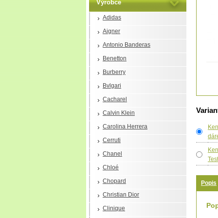
Výrobce
Adidas
Aigner
Antonio Banderas
Benetton
Burberry
Bvlgari
Cacharel
Varian
Calvin Klein
Carolina Herrera
Ken
dár
Cerruti
Ken
Chanel
Tes
Chloé
Chopard
Popis
Christian Dior
Pop
Clinique