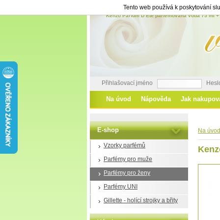
Tento web používá k poskytování slu
Kenzo Parfum D´Ete parfémovaná voda 75 ml + 
Přihlašovací jméno
Hesl
Na úvod
Nápověda
Jak nakupov
E-shop
Na úvo
Vzorky parfémů
Kenz
Parfémy pro muže
Parfémy pro ženy
Parfémy UNI
Gillette - holící strojky a břity