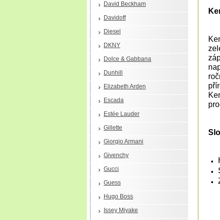
David Beckham
Ke
Davidoff
Diesel
Ken
DKNY
zel
záp
Dolce & Gabbana
nap
Dunhill
roč
pří
Elizabeth Arden
Ken
Escada
pro
Estée Lauder
Gillette
Slo
Giorgio Armani
Givenchy
Gucci
Guess
Hugo Boss
Issey Miyake