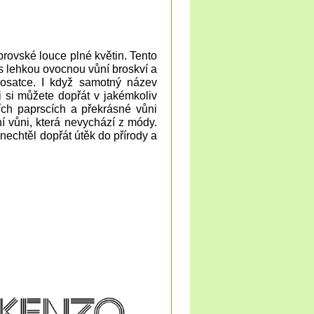
brovské louce plné květin. Tento
s lehkou ovocnou vůní broskví a
 kosatce. I když samotný název
i si můžete dopřát v jakémkoliv
ích paprscích a překrásné vůni
ní vůni, která nevychází z módy.
nechtěl dopřát útěk do přírody a