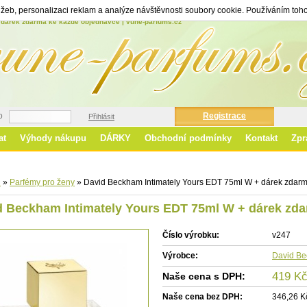
žeb, personalizaci reklam a analýze návštěvnosti soubory cookie. Používáním toho
 dárek zdarma ke každé objednávce | vune-parfums.cz
o
Registrace
Přihlásit
at
Výhody nákupu
DÁRKY
Obchodní podmínky
Kontakt
Zpr
Ro
d
»
Parfémy pro ženy
»
David Beckham Intimately Yours EDT 75ml W + dárek zdar
d Beckham Intimately Yours EDT 75ml W
+ dárek zd
Číslo výrobku:
v247
Výrobce:
David B
419 K
Naše cena s DPH:
Naše cena bez DPH:
346,26 Kč