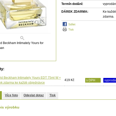
Termín dodání:
vyprodá
DÁREK ZDARMA:
Ke každé
zdarma.
sdílet
tisk
d Beckham Intimately Yours for
an
ty:
id Beckham Intimately Yours EDT 75ml W +
419 Kč
s DPH
vyprod
ek zdarma ke každé objednávce
Více foto
Odeslat dotaz
Tisk
is výrobku