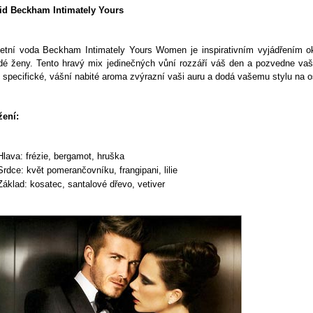
id Beckham Intimately Yours
letní voda Beckham Intimately Yours Women je inspirativním vyjádřením ok
dé ženy. Tento hravý mix jedinečných vůní rozzáří váš den a pozvedne vaši
 specifické, vášní nabité aroma zvýrazní vaši auru a dodá vašemu stylu na os
žení:
Hlava: frézie, bergamot, hruška
Srdce: květ pomerančovníku, frangipani, lilie
Základ: kosatec, santalové dřevo, vetiver