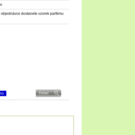
no
 objednávce dostanete vzorek parfému
Detail
áno