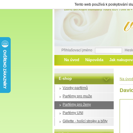
Tento web používá k poskytování slu
David Beckham Intimately Yours EDT 75ml W +
Přihlašovací jméno
Hesl
Na úvod
Nápověda
Jak nakupov
E-shop
Na úvo
Vzorky parfémů
Davi
Parfémy pro muže
Parfémy pro ženy
Parfémy UNI
Gillette - holící strojky a břity