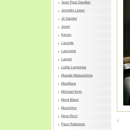
Jean Paul Gaultier
Jennifer López
Jil Sander
Joop!
Kenzo
Lacoste
Lancome
Lanvin
Lolita Lempicka
Masaki Matsushima
MaxMara
Michael Kors
Mont Blanc
Moschino
Nina Ricci
«
Paco Rabanne