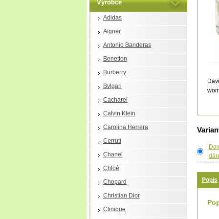
Výrobce
Adidas
Aigner
Antonio Banderas
Benetton
Burberry
Davi
Bvlgari
wom
Cacharel
Calvin Klein
Carolina Herrera
Varian
Cerruti
Dav
Chanel
dár
Chloé
Popis
Chopard
Christian Dior
Pop
Clinique