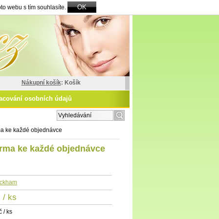
OK
to webu s tím souhlasíte.
Nákupní košík
: Košík
acování osobních údajů
zšířené vyhledávání
ma ke každé objednávce
arma ke každé objednávce
eckham
č
/ ks
 / ks