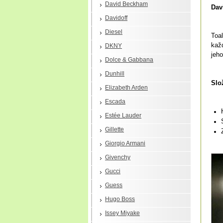
David Beckham
Dav
Davidoff
Diesel
Toa
kaž
DKNY
jeho
Dolce & Gabbana
Dunhill
Slo
Elizabeth Arden
Escada
Estée Lauder
Gillette
Giorgio Armani
Givenchy
Gucci
Guess
Hugo Boss
Issey Miyake