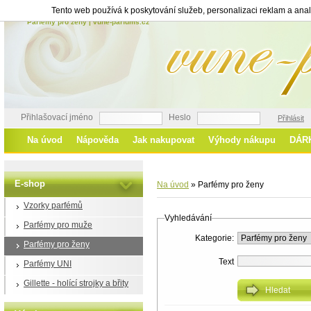
Tento web používá k poskytování služeb, personalizaci reklam a ana
Parfémy pro ženy | vune-parfums.cz
Přihlašovací jméno
Heslo
Přihlásit
Na úvod
Nápověda
Jak nakupovat
Výhody nákupu
DÁR
E-shop
Na úvod
»
Parfémy pro ženy
Vzorky parfémů
Vyhledávání
Parfémy pro muže
Kategorie:
Parfémy pro ženy
Text
Parfémy UNI
Gillette - holící strojky a břity