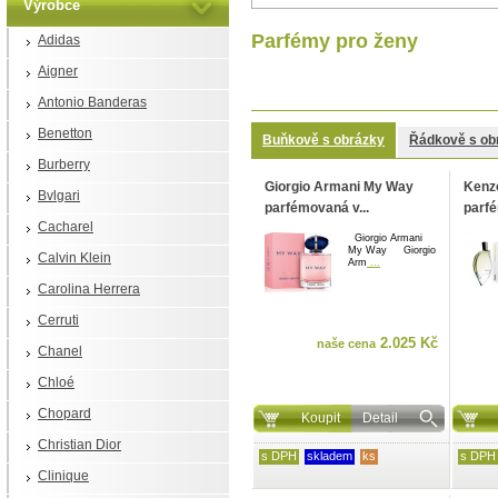
Výrobce
Parfémy pro ženy
Adidas
Aigner
Antonio Banderas
Benetton
Buňkově s obrázky
Řádkově s ob
Burberry
Giorgio Armani My Way
Kenz
Bvlgari
parfémovaná v...
parfé
Cacharel
Giorgio Armani
My Way Giorgio
Calvin Klein
Arm
...
Carolina Herrera
Cerruti
2.025 Kč
naše cena
Chanel
Chloé
Chopard
Koupit
Detail
Christian Dior
s DPH
skladem
ks
s DPH
Clinique