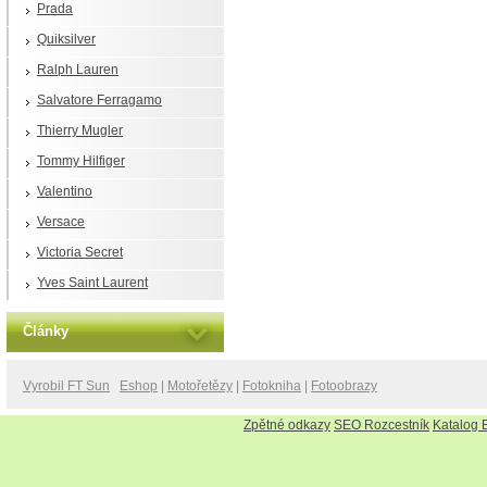
Prada
Quiksilver
Ralph Lauren
Salvatore Ferragamo
Thierry Mugler
Tommy Hilfiger
Valentino
Versace
Victoria Secret
Yves Saint Laurent
Články
Vyrobil FT Sun
Eshop
|
Motořetězy
|
Fotokniha
|
Fotoobrazy
Zpětné odkazy
SEO Rozcestník
Katalog 