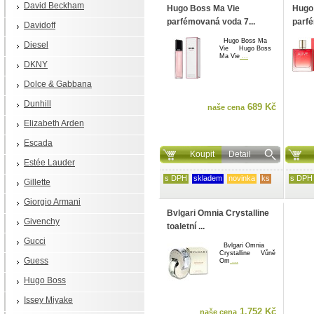
David Beckham
Hugo Boss Ma Vie
Hugo 
parfémovaná voda 7...
parfé
Davidoff
Hugo Boss Ma
Diesel
Vie Hugo Boss
Ma Vie
...
DKNY
Dolce & Gabbana
Dunhill
689 Kč
naše cena
Elizabeth Arden
Escada
Koupit
Detail
Estée Lauder
s DPH
skladem
novinka
ks
s DPH
Gillette
Giorgio Armani
Bvlgari Omnia Crystalline
Givenchy
toaletní ...
Gucci
Bvlgari Omnia
Crystalline Vůně
Guess
Om
...
Hugo Boss
Issey Miyake
1.752 Kč
naše cena