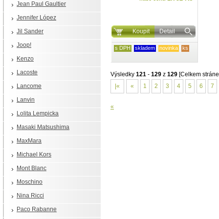
Jean Paul Gaultier
Jennifer López
Jil Sander
Koupit
Detail
Joop!
s DPH
skladem
novinka
ks
Kenzo
Lacoste
Výsledky
121
-
129
z
129
[Celkem stráne
Lancome
|«
«
1
2
3
4
5
6
7
Lanvin
«
Lolita Lempicka
Masaki Matsushima
MaxMara
Michael Kors
Mont Blanc
Moschino
Nina Ricci
Paco Rabanne