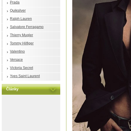
Prada
Quiksilver
Ralph Lauren
Salvatore Ferragamo
Thierry Mugler
Tommy Hilfiger
Valentino
Versace
Victoria Secret
Yves Saint Laurent
Články