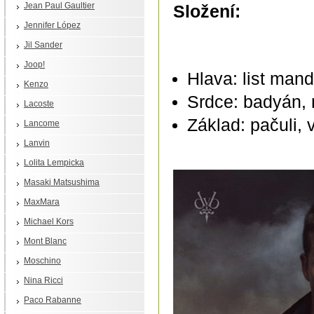
Jean Paul Gaultier
Složení:
Jennifer López
Jil Sander
Joop!
Hlava: list man
Kenzo
Srdce: badyán,
Lacoste
Základ: pačuli, v
Lancome
Lanvin
Lolita Lempicka
Masaki Matsushima
MaxMara
Michael Kors
Mont Blanc
Moschino
Nina Ricci
Paco Rabanne