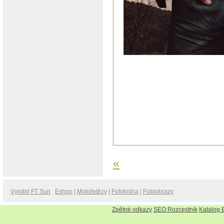
«
Vyrobil FT Sun
Eshop
|
Motořetězy
|
Fotokniha
|
Fotoobrazy
Zpětné odkazy
SEO Rozcestník
Katalog 