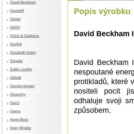
David Beckham
Popis výrobku
Davidoff
Diesel
DKNY
David Beckham I
Dolce & Gabbana
Dunhill
Elizabeth Arden
David Beckham In
Escada
Estée Lauder
nespoutané energi
Gillette
protikladů, které
Giorgio Armani
nositeli pocit j
Givenchy
odhaluje svoji 
Gucci
způsobem.
Guess
Hugo Boss
Issey Miyake