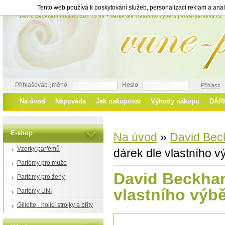
Tento web používá k poskytování služeb, personalizaci reklam a ana
David Beckham Instinct EDT 75 ml + dárek dle vlastního výběru | vune-parfums.cz
Přihlašovací jméno
Heslo
Přihlásit
Na úvod
Nápověda
Jak nakupovat
Výhody nákupu
DÁR
E-shop
Na úvod
»
David Be
Vzorky parfémů
dárek dle vlastního v
Parfémy pro muže
David Beckham
Parfémy pro ženy
vlastního výb
Parfémy UNI
Gillette - holící strojky a břity