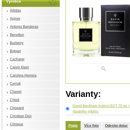
Výrobce
Adidas
Aigner
Antonio Banderas
Benetton
Burberry
Bvlgari
Cacharel
Calvin Klein
Carolina Herrera
Cerruti
Varianty:
Chanel
Chloé
David Beckham Instinct EDT 75 ml +
Chopard
vlastního výběru
Christian Dior
Clinique
Popis
Více foto
Odeslat dotaz